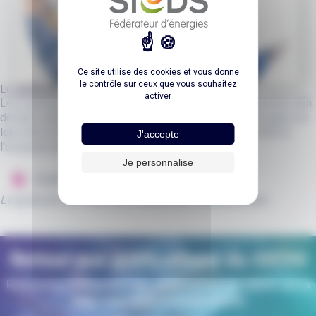
Ce site utilise des cookies et vous donne
le contrôle sur ceux que vous souhaitez
Le guide de l'élu - mandat 2020-2026
activer
Les représentants du SIEDS ont un guide à leur disposition afin
de bien comprendre le fonctionnement du Syndicat, et quel est
leur rôle en tant qu'élu. Ce document a été publié en 2020 à
J'accepte
l'occasion du nouveau mandat 2020-2026.
Je personnalise
Guide de l'élu 2020-2026
Le guide de l'élu 2026-2032 sera publié ultérieurement
Retour aux publications du SIEDS
Retrouvez l'intégralité des publications du SIEDS sur la
page www.sieds.fr/publications