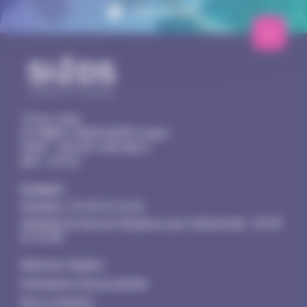
VOIR LA PAGE
14 rue Joule
CS 98803
79028 NIORT Cedex
SIRET : 200 091 049 00011
APE : 3513Z
Contact :
Standard :
05 49 32 32 60
Standard du Service Relations aux Collectivités :
05 49
32 32 80
Mentions légales
Déclaration d’accessibilité
Nous contacter