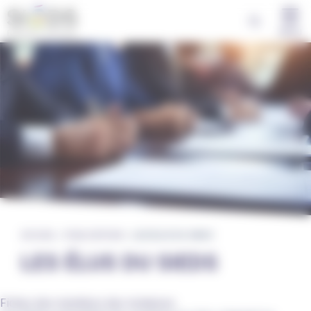
Panneau de gestion des cookies
MENU
ACCUEIL
»
PUBLICATIONS
»
LES ÉLUS DU SIEDS
LES ÉLUS DU SIEDS
Fiches des membres des instances