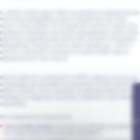
Le SIEDS conduit depuis 2002 une politique de déploiement de
l’information géographique dans le département des Deux-
Sèvres. Cette politique s’est traduite par la mise en œuvre d’un
partenariat d’échanges de données géographiques autour d’une
plateforme départementale dénommée Système d’Information
Géographique d’Intérêt Local (ci-après désigné par « SIGil »),
entre les collectivités territoriales et autres entités dans le
département des Deux-Sèvres.
Dans le cadre de ce partenariat, le SIEDS organise tous les ans
un séminaire qui rassemble les partenaires du SIGil comme
définit à l'article 2 de la convention de partenariat SIGil pour
l'échange et l'usage des documents cadastraux et des données
composites.
Cet évènement est l'occasion de :
faire un bilan annuel
concernant les échanges de données,
les mises à jour et les nouveaux partenaires,