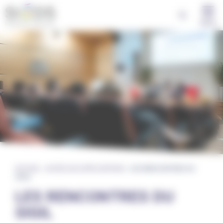
Panneau de gestion des cookies
MENU
ACCUEIL
»
ACCÈS AUX APPLICATIONS
»
LES RENCONTRES DU
SIGIL
LES RENCONTRES DU
SIGIL