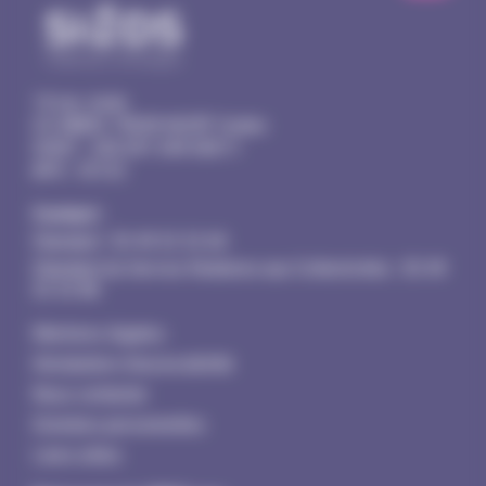
14 rue Joule
CS 98803
79028 NIORT Cedex
SIRET : 200 091 049 00011
APE : 3513Z
Contact :
Standard :
05 49 32 32 60
Standard du Service Relations aux Collectivités :
05 49
32 32 80
Mentions légales
Déclaration d’accessibilité
Nous contacter
Données personnelles
Liens utiles