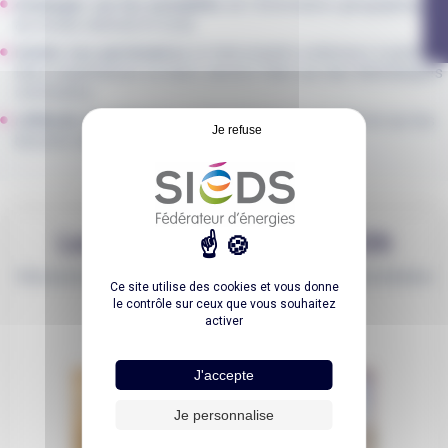
échanger sur les actualités
de l’information géographique,
au niveau national et local,
inviter nos partenaires
et intervenants extérieurs à partager
leurs expériences ou leurs savoirs-faire sur des thématiques
communes,
réfléchir et échanger
sur les évolutions du SIGil et sur les
Je refuse
besoins des partenaires en groupe de travail.
Les Rencontres du SIGil 2026
Découvrez toutes les informations relatives aux prochaines
Ce site utilise des cookies et vous donne
Rencontres du SIGil
le contrôle sur ceux que vous souhaitez
activer
EN SAVOIR PLUS
J'accepte
Je personnalise