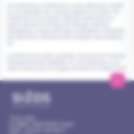
De nombreuses conférences y sont organisées, portant
sur les actualités des services publics en réseau. Cet
événement est l’occasion d’aborder notamment les
sujets relevant du domaine de l’énergie: transition
énergétique, réseaux électriques intelligents, rénovation
des bâtiments, mobilité propre, énergies renouvelables,
etc.
Le SIEDS et les autres syndicats composant le Territoire
d’Énergie Nouvelle-Aquitaine se sont regroupés en un
stand commun pour le Congrès de Nice, en octobre 2019.
14 rue Joule
CS 98803
79028 NIORT Cedex
SIRET : 200 091 049 00011