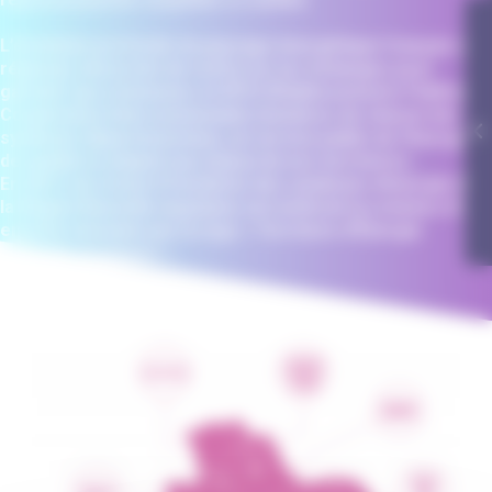
L’évolution profonde du paysage énergétique français et
régional, nécessite de renforcer les échanges pour
garantir aux communes et EPCI (Établissements Publics de
Coopération Intercommunale) membres de chacun des
syndicats départementaux, un service public de l’énergie
de qualité et adapté aux enjeux de nos territoires.
En 2017, les treize Présidents des syndicats d’énergie de
la Région Nouvelle-Aquitaine ont entériné la création d’une
entente marquée par le logo « Territoire d'Énergie
Nouvelle-Aquitaine ».