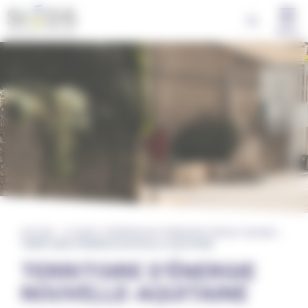
Panneau de gestion des cookies
MENU
ACCUEIL
»
LE SIEDS, FÉDÉRATEUR D’ÉNERGIES DEPUIS 100 ANS
»
TERRITOIRE D'ÉNERGIE NOUVELLE-AQUITAINE
TERRITOIRE D’ÉNERGIE
NOUVELLE-AQUITAINE