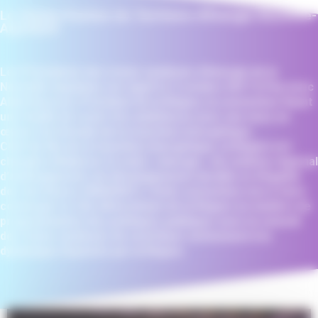
Le champ d’action du Territoire d’Énergie Nouvelle-
Aquitaine
Les Présidents des treize syndicats d’énergie de la
Nouvelle-Aquitaine ont signé le 3 octobre 2017 à Pau avec
Alain Rousset, Président de la Région, la convention fixant
une feuille de route très ambitieuse pour une mise en
œuvre territoriale de la transition énergétique.
Chef de file de la transition énergétique, la Région est
chargée d’élaborer le volet « énergie » du schéma régional
d’aménagement, de développement durable et d’égalité
des territoires (SRADDET). Cette convention vise à faire
converger le rôle déterminant de la Région en matière de
programmation des politiques publiques avec la volonté
des treize syndicats de contribuer activement à la
dynamique impulsée par la Région.