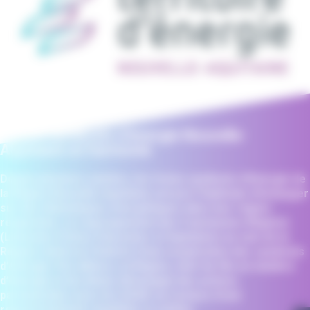
Les 13 syndicats d’énergie Nouvelle-
Aquitaine en harmonie
Depuis plusieurs années, les treize syndicats d’énergie de
la Région Nouvelle-Aquitaine ont pris l’habitude d’échanger
sur des thématiques énergétiques dans leur région
respective. Le regroupement des 3 anciennes Régions
(Limousin, Poitou-Charentes et Aquitaine) au sein de la
Région renforce l’intérêt d’une coopération des syndicats
d’énergie. Par ailleurs, la Région, chef de file en matière
d’énergie et du climat, développe des actions
partenariales avec les AODE sur la base d’une
représentativité simplifiée et unifiée.