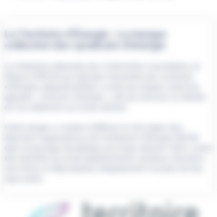
Le Territoire d’Énergie : La marque
collective des syndicats d’énergie
La Fédération Nationale des Collectivités Concédantes et
Régies (FNCCR) qui regroupe l’ensemble des syndicats
d’énergies départementaux, a initié une marque collective,
appelée « Territoire d’énergie », afin de renforcer la lisibilité
de ses adhérents au niveau national.
Cette marque a vocation d’affirmer le rôle majeur des
Autorités Organisatrices de Distribution d’Énergie (AODE)
dans le paysage énergétique au niveau national. Celle-ci peut
être déclinée au niveau départemental, certaines structures
l’ont d’ores et déjà adoptée intégralement à la place de leur
logo actuel.