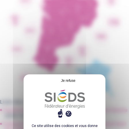
Je refuse
Liste des 13 syndicats de l’entente :
Syndicat Départemental d’Électricité et de Gaz de la Charente
(
SDEG 16
)
Syndicat Départemental d’Électrification et Équipement Rural
Ce site utilise des cookies et vous donne